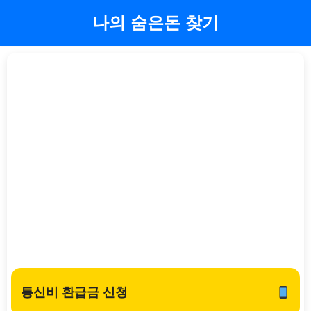
나의 숨은돈 찾기
콘
텐
츠
로
건
너
뛰
기
통신비 환급금 신청